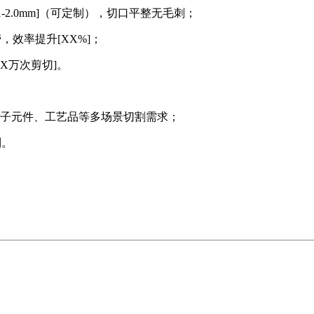
-2.0mm]（可定制），切口平整无毛刺；
，效率提升[XX%]；
X万次剪切]。
子元件、工艺品等多场景切割需求；
制。