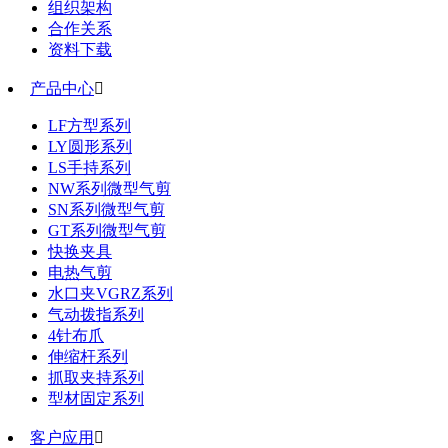
组织架构
合作关系
资料下载
产品中心

LF方型系列
LY圆形系列
LS手持系列
NW系列微型气剪
SN系列微型气剪
GT系列微型气剪
快换夹具
电热气剪
水口夹VGRZ系列
气动拨指系列
4针布爪
伸缩杆系列
抓取夹持系列
型材固定系列
客户应用
