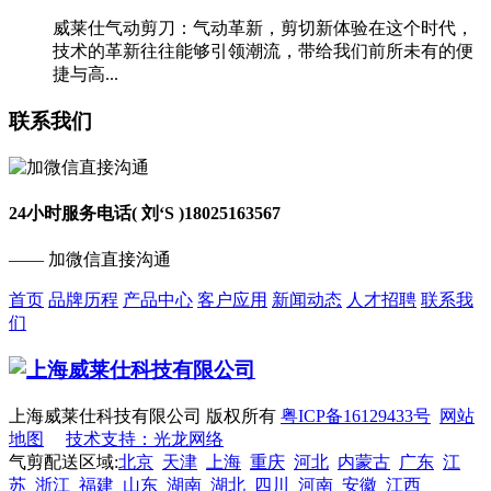
威莱仕气动剪刀：气动革新，剪切新体验在这个时代，
技术的革新往往能够引领潮流，带给我们前所未有的便
捷与高...
联系我们
24小时服务电话( 刘‘S )
18025163567
—— 加微信直接沟通
首页
品牌历程
产品中心
客户应用
新闻动态
人才招聘
联系我
们
上海威莱仕科技有限公司 版权所有
粤ICP备16129433号
网站
地图
技术支持：光龙网络
气剪配送区域:
北京
天津
上海
重庆
河北
内蒙古
广东
江
苏
浙江
福建
山东
湖南
湖北
四川
河南
安徽
江西