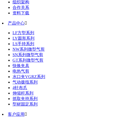
组织架构
合作关系
资料下载
产品中心

LF方型系列
LY圆形系列
LS手持系列
NW系列微型气剪
SN系列微型气剪
GT系列微型气剪
快换夹具
电热气剪
水口夹VGRZ系列
气动拨指系列
4针布爪
伸缩杆系列
抓取夹持系列
型材固定系列
客户应用
