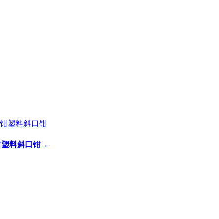
剪钳塑料斜口钳
→