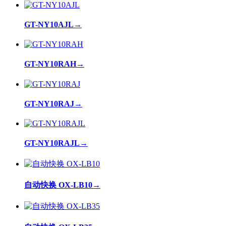
GT-NY10AJL
→
GT-NY10RAH
→
GT-NY10RAJ
→
GT-NY10RAJL
→
自动快换 OX-LB10
→