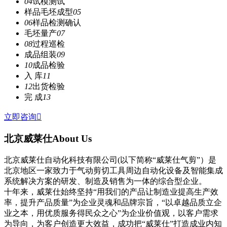
04
试模测试
样品毛坯成型
05
06
样品检测确认
毛坯量产
07
08
过程巡检
成品组装
09
10
成品检验
入 库
11
12
出货检验
完 成
13
立即咨询

北京威莱仕
About Us
北京威莱仕自动化科技有限公司(以下简称“威莱仕气剪”）是
北京地区一家致力于气动剪切工具周边自动化设备及智能集成
系统解决方案的研发、制造及销售为一体的综合型企业。
十年来，威莱仕始终坚持“用我们的产品让制造业提高生产效
率，提升产品质量”为企业灵魂和品牌宗旨，“以卓越品质立企
业之本，用优质服务得民众之心”为企业价值观，以客户需求
为导向，为客户创造更大效益，成功把“威莱仕”打造成业内知