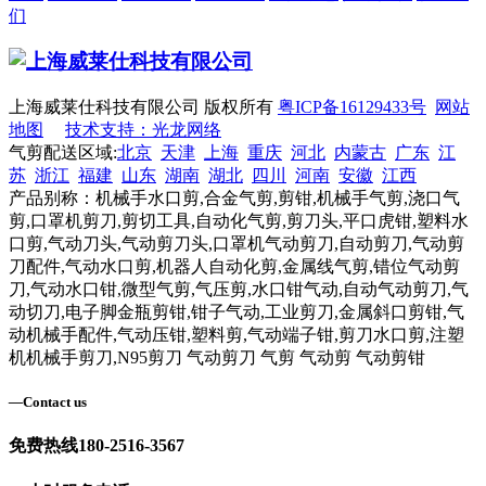
们
上海威莱仕科技有限公司 版权所有
粤ICP备16129433号
网站
地图
技术支持：光龙网络
气剪配送区域:
北京
天津
上海
重庆
河北
内蒙古
广东
江
苏
浙江
福建
山东
湖南
湖北
四川
河南
安徽
江西
产品别称：机械手水口剪,合金气剪,剪钳,机械手气剪,浇口气
剪,口罩机剪刀,剪切工具,自动化气剪,剪刀头,平口虎钳,塑料水
口剪,气动刀头,气动剪刀头,口罩机气动剪刀,自动剪刀,气动剪
刀配件,气动水口剪,机器人自动化剪,金属线气剪,错位气动剪
刀,气动水口钳,微型气剪,气压剪,水口钳气动,自动气动剪刀,气
动切刀,电子脚金瓶剪钳,钳子气动,工业剪刀,金属斜口剪钳,气
动机械手配件,气动压钳,塑料剪,气动端子钳,剪刀水口剪,注塑
机机械手剪刀,N95剪刀 气动剪刀 气剪 气动剪 气动剪钳
—
Contact us
免费热线
180-2516-3567