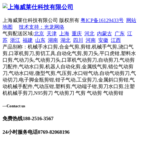
上海威莱仕科技有限公司 版权所有
粤ICP备16129433号
网站
地图
技术支持：光龙网络
气剪配送区域:
北京
天津
上海
重庆
河北
内蒙古
广东
江
苏
浙江
福建
山东
湖南
湖北
四川
河南
安徽
江西
产品别称：机械手水口剪,合金气剪,剪钳,机械手气剪,浇口气
剪,口罩机剪刀,剪切工具,自动化气剪,剪刀头,平口虎钳,塑料水
口剪,气动刀头,气动剪刀头,口罩机气动剪刀,自动剪刀,气动剪
刀配件,气动水口剪,机器人自动化剪,金属线气剪,错位气动剪
刀,气动水口钳,微型气剪,气压剪,水口钳气动,自动气动剪刀,气
动切刀,电子脚金瓶剪钳,钳子气动,工业剪刀,金属斜口剪钳,气
动机械手配件,气动压钳,塑料剪,气动端子钳,剪刀水口剪,注塑
机机械手剪刀,N95剪刀 气动剪刀 气剪 气动剪 气动剪钳
—
Contact us
免费热线
180-2516-3567
24小时服务电话
0769-82068196