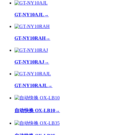
GT-NY10AJL
→
GT-NY10RAH
→
GT-NY10RAJ
→
GT-NY10RAJL
→
自动快换 OX-LB10
→