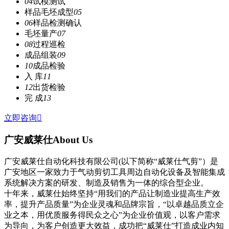
04
试模测试
样品毛坯成型
05
06
样品检测确认
毛坯量产
07
08
过程巡检
成品组装
09
10
成品检验
入 库
11
12
出货检验
完 成
13
立即咨询

广安威莱仕
About Us
广安威莱仕自动化科技有限公司(以下简称“威莱仕气剪”）是
广安地区一家致力于气动剪切工具周边自动化设备及智能集成
系统解决方案的研发、制造及销售为一体的综合型企业。
十年来，威莱仕始终坚持“用我们的产品让制造业提高生产效
率，提升产品质量”为企业灵魂和品牌宗旨，“以卓越品质立企
业之本，用优质服务得民众之心”为企业价值观，以客户需求
为导向，为客户创造更大效益，成功把“威莱仕”打造成业内知