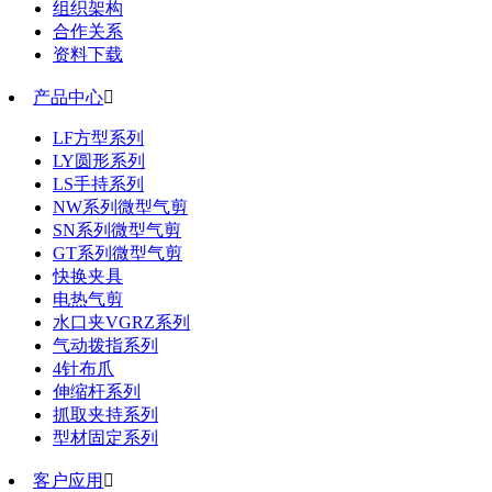
组织架构
合作关系
资料下载
产品中心

LF方型系列
LY圆形系列
LS手持系列
NW系列微型气剪
SN系列微型气剪
GT系列微型气剪
快换夹具
电热气剪
水口夹VGRZ系列
气动拨指系列
4针布爪
伸缩杆系列
抓取夹持系列
型材固定系列
客户应用
