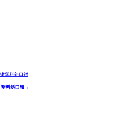
剪钳塑料斜口钳
→