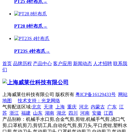
PT25 4针布爪
→
PT28 8针布爪
→
PT23S 4针布爪
→
首页
品牌历程
产品中心
客户应用
新闻动态
人才招聘
联系我
们
上海威莱仕科技有限公司 版权所有
粤ICP备16129433号
网站
地图
技术支持：光龙网络
气剪配送区域:
北京
天津
上海
重庆
河北
内蒙古
广东
江
苏
浙江
福建
山东
湖南
湖北
四川
河南
安徽
江西
产品别称：机械手水口剪,合金气剪,剪钳,机械手气剪,浇口气
剪,口罩机剪刀,剪切工具,自动化气剪,剪刀头,平口虎钳,塑料水
口剪,气动刀头,气动剪刀头,口罩机气动剪刀,自动剪刀,气动剪