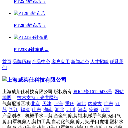
PT25 4针布爪
→
PT28 8针布爪
→
PT23S 4针布爪
→
首页
品牌历程
产品中心
客户应用
新闻动态
人才招聘
联系我
们
上海威莱仕科技有限公司 版权所有
粤ICP备16129433号
网站
地图
技术支持：光龙网络
气剪配送区域:
北京
天津
上海
重庆
河北
内蒙古
广东
江
苏
浙江
福建
山东
湖南
湖北
四川
河南
安徽
江西
产品别称：机械手水口剪,合金气剪,剪钳,机械手气剪,浇口气
剪,口罩机剪刀,剪切工具,自动化气剪,剪刀头,平口虎钳,塑料水
口剪,气动刀头,气动剪刀头,口罩机气动剪刀,自动剪刀,气动剪