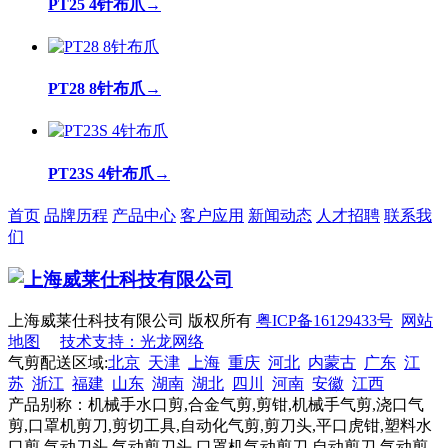
PT25 4针布爪
→
PT28 8针布爪
→
PT23S 4针布爪
→
首页
品牌历程
产品中心
客户应用
新闻动态
人才招聘
联系我
们
上海威莱仕科技有限公司 版权所有
粤ICP备16129433号
网站
地图
技术支持：光龙网络
气剪配送区域:
北京
天津
上海
重庆
河北
内蒙古
广东
江
苏
浙江
福建
山东
湖南
湖北
四川
河南
安徽
江西
产品别称：机械手水口剪,合金气剪,剪钳,机械手气剪,浇口气
剪,口罩机剪刀,剪切工具,自动化气剪,剪刀头,平口虎钳,塑料水
口剪,气动刀头,气动剪刀头,口罩机气动剪刀,自动剪刀,气动剪