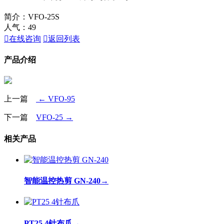
简介：VFO-25S
人气：
49

在线咨询

返回列表
产品介绍
上一篇
← VFO-95
下一篇
VFO-25 →
相关产品
智能温控热剪 GN-240
→
PT25 4针布爪
→