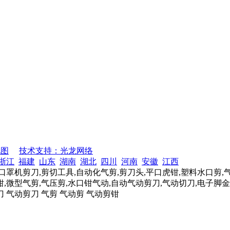
地图
技术支持：光龙网络
浙江
福建
山东
湖南
湖北
四川
河南
安徽
江西
口罩机剪刀,剪切工具,自动化气剪,剪刀头,平口虎钳,塑料水口剪,
,微型气剪,气压剪,水口钳气动,自动气动剪刀,气动切刀,电子脚金
刀 气动剪刀 气剪 气动剪 气动剪钳