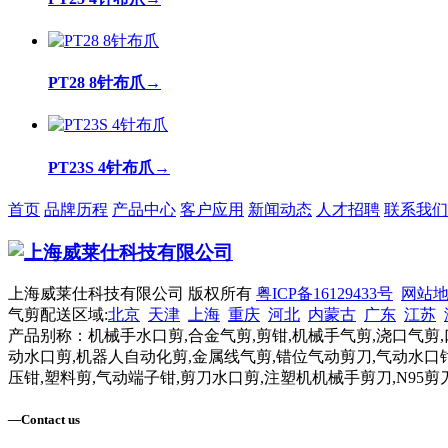
PT28 8针布爪
→
PT23S 4针布爪
→
首页
品牌历程
产品中心
客户应用
新闻动态
人才招聘
联系我们
上海威莱仕科技有限公司 版权所有
粤ICP备16129433号
网站
气剪配送区域:
北京
天津
上海
重庆
河北
内蒙古
广东
江苏
产品别称：机械手水口剪,合金气剪,剪钳,机械手气剪,浇口气剪,
动水口剪,机器人自动化剪,金属线气剪,错位气动剪刀,气动水口钳
压钳,塑料剪,气动端子钳,剪刀水口剪,注塑机机械手剪刀,N95剪
—
Contact us