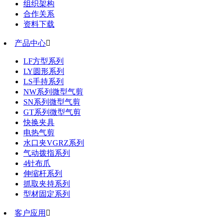
组织架构
合作关系
资料下载
产品中心

LF方型系列
LY圆形系列
LS手持系列
NW系列微型气剪
SN系列微型气剪
GT系列微型气剪
快换夹具
电热气剪
水口夹VGRZ系列
气动拨指系列
4针布爪
伸缩杆系列
抓取夹持系列
型材固定系列
客户应用
