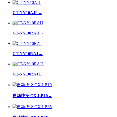
GT-NY10AJL
→
GT-NY10RAH
→
GT-NY10RAJ
→
GT-NY10RAJL
→
自动快换 OX-LB10
→