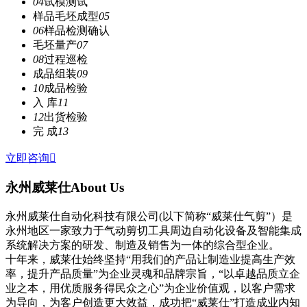
04
试模测试
样品毛坯成型
05
06
样品检测确认
毛坯量产
07
08
过程巡检
成品组装
09
10
成品检验
入 库
11
12
出货检验
完 成
13
立即咨询

永州威莱仕
About Us
永州威莱仕自动化科技有限公司(以下简称“威莱仕气剪”）是
永州地区一家致力于气动剪切工具周边自动化设备及智能集成
系统解决方案的研发、制造及销售为一体的综合型企业。
十年来，威莱仕始终坚持“用我们的产品让制造业提高生产效
率，提升产品质量”为企业灵魂和品牌宗旨，“以卓越品质立企
业之本，用优质服务得民众之心”为企业价值观，以客户需求
为导向，为客户创造更大效益，成功把“威莱仕”打造成业内知