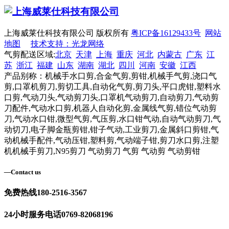
上海威莱仕科技有限公司 版权所有
粤ICP备16129433号
网站
地图
技术支持：光龙网络
气剪配送区域:
北京
天津
上海
重庆
河北
内蒙古
广东
江
苏
浙江
福建
山东
湖南
湖北
四川
河南
安徽
江西
产品别称：机械手水口剪,合金气剪,剪钳,机械手气剪,浇口气
剪,口罩机剪刀,剪切工具,自动化气剪,剪刀头,平口虎钳,塑料水
口剪,气动刀头,气动剪刀头,口罩机气动剪刀,自动剪刀,气动剪
刀配件,气动水口剪,机器人自动化剪,金属线气剪,错位气动剪
刀,气动水口钳,微型气剪,气压剪,水口钳气动,自动气动剪刀,气
动切刀,电子脚金瓶剪钳,钳子气动,工业剪刀,金属斜口剪钳,气
动机械手配件,气动压钳,塑料剪,气动端子钳,剪刀水口剪,注塑
机机械手剪刀,N95剪刀 气动剪刀 气剪 气动剪 气动剪钳
—
Contact us
免费热线
180-2516-3567
24小时服务电话
0769-82068196