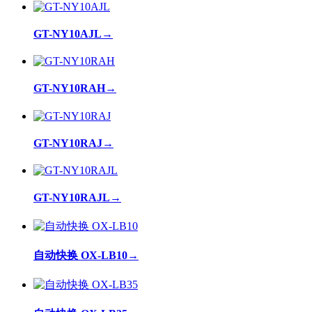
GT-NY10AJL
→
GT-NY10RAH
→
GT-NY10RAJ
→
GT-NY10RAJL
→
自动快换 OX-LB10
→