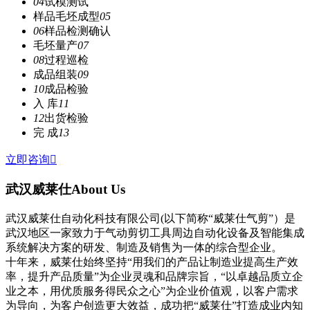
04
试模测试
样品毛坯成型
05
06
样品检测确认
毛坯量产
07
08
过程巡检
成品组装
09
10
成品检验
入 库
11
12
出货检验
完 成
13
立即咨询

武汉威莱仕
About Us
武汉威莱仕自动化科技有限公司(以下简称“威莱仕气剪”）是
武汉地区一家致力于气动剪切工具周边自动化设备及智能集成
系统解决方案的研发、制造及销售为一体的综合型企业。
十年来，威莱仕始终坚持“用我们的产品让制造业提高生产效
率，提升产品质量”为企业灵魂和品牌宗旨，“以卓越品质立企
业之本，用优质服务得民众之心”为企业价值观，以客户需求
为导向，为客户创造更大效益，成功把“威莱仕”打造成业内知