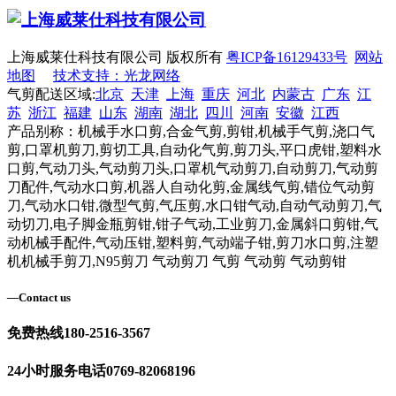
上海威莱仕科技有限公司 版权所有
粤ICP备16129433号
网站
地图
技术支持：光龙网络
气剪配送区域:
北京
天津
上海
重庆
河北
内蒙古
广东
江
苏
浙江
福建
山东
湖南
湖北
四川
河南
安徽
江西
产品别称：机械手水口剪,合金气剪,剪钳,机械手气剪,浇口气
剪,口罩机剪刀,剪切工具,自动化气剪,剪刀头,平口虎钳,塑料水
口剪,气动刀头,气动剪刀头,口罩机气动剪刀,自动剪刀,气动剪
刀配件,气动水口剪,机器人自动化剪,金属线气剪,错位气动剪
刀,气动水口钳,微型气剪,气压剪,水口钳气动,自动气动剪刀,气
动切刀,电子脚金瓶剪钳,钳子气动,工业剪刀,金属斜口剪钳,气
动机械手配件,气动压钳,塑料剪,气动端子钳,剪刀水口剪,注塑
机机械手剪刀,N95剪刀 气动剪刀 气剪 气动剪 气动剪钳
—
Contact us
免费热线
180-2516-3567
24小时服务电话
0769-82068196