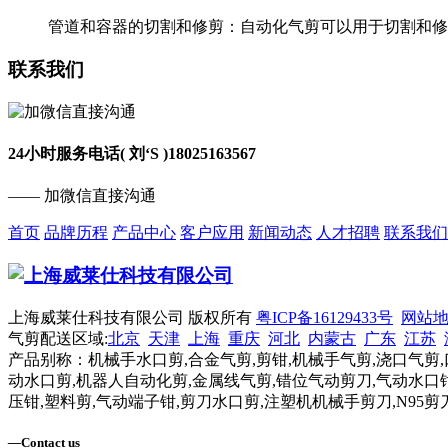
管道和容器的切割和修剪：自动化气剪可以用于切割和修剪
联系我们
24小时服务电话( 刘‘S )
18025163567
—— 加微信直接沟通
首页
品牌历程
产品中心
客户应用
新闻动态
人才招聘
联系我们
上海威莱仕科技有限公司 版权所有
粤ICP备16129433号
网站
气剪配送区域:
北京
天津
上海
重庆
河北
内蒙古
广东
江苏
产品别称：机械手水口剪,合金气剪,剪钳,机械手气剪,浇口气剪,
动水口剪,机器人自动化剪,金属线气剪,错位气动剪刀,气动水口钳
压钳,塑料剪,气动端子钳,剪刀水口剪,注塑机机械手剪刀,N95剪
—
Contact us