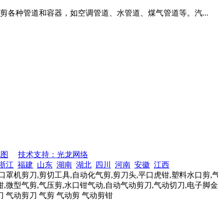
各种管道和容器，如空调管道、水管道、煤气管道等。汽...
地图
技术支持：光龙网络
浙江
福建
山东
湖南
湖北
四川
河南
安徽
江西
口罩机剪刀,剪切工具,自动化气剪,剪刀头,平口虎钳,塑料水口剪,
,微型气剪,气压剪,水口钳气动,自动气动剪刀,气动切刀,电子脚金
刀 气动剪刀 气剪 气动剪 气动剪钳