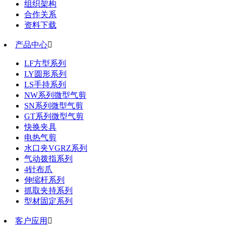
组织架构
合作关系
资料下载
产品中心

LF方型系列
LY圆形系列
LS手持系列
NW系列微型气剪
SN系列微型气剪
GT系列微型气剪
快换夹具
电热气剪
水口夹VGRZ系列
气动拨指系列
4针布爪
伸缩杆系列
抓取夹持系列
型材固定系列
客户应用
