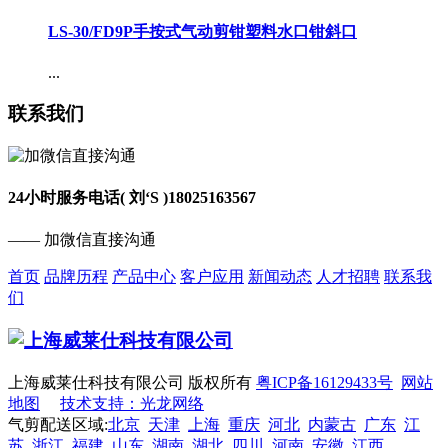
LS-30/FD9P手按式气动剪钳塑料水口钳斜口
...
联系我们
24小时服务电话( 刘‘S )
18025163567
—— 加微信直接沟通
首页
品牌历程
产品中心
客户应用
新闻动态
人才招聘
联系我
们
上海威莱仕科技有限公司 版权所有
粤ICP备16129433号
网站
地图
技术支持：光龙网络
气剪配送区域:
北京
天津
上海
重庆
河北
内蒙古
广东
江
苏
浙江
福建
山东
湖南
湖北
四川
河南
安徽
江西