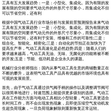
工具有五大发展趋势：一是：小型化、集成化。因为有限的发
展有限的空间要求气动元件的外形尺寸尽量小，而集成化不但
可以节省空间，还有利
根据中国气动工具行业市场分析与发展前景预测报告未来气动
工具有五大发展趋势：一是：小型化、集成化。因为有限的发
展有限的空间要求气动元件的外形尺寸尽量小，而集成化不但
可以节省空间，还有利于安装、维修和工作的可靠性;二是：
组合化、智能化、精密化;三是：自动化的节拍正在加快为了
提高生产率，气动工具高速化是必然趋势;四是：随着人们的
要求越来越高，气动工具无油、无味、无菌化的功能将被不断
的开发;五是：节能、低功耗是企业永久的课题。
机械行业分析师指出：国内从事气动工具生意的商铺数量正在
不断的攀升，这表明气动工具产品具有优越的市场环境也具有
可观的发展前景。
首先，由于气动工具通过供气阀手柄的操作以及调整调节阀可
以很简单地进行，转速范围上能提供更多级别的选择。气动工
具在工作能力方面与电动工具相比小型轻量，气动工具更适合
长时间工作，而不会出现发热现象，且即使压缩空气发动机发
生超负荷现象，一旦负荷现象解除则重新恢复正常运转。