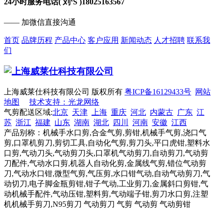
24小时服务电话( 刘‘S )
18025163567
—— 加微信直接沟通
首页
品牌历程
产品中心
客户应用
新闻动态
人才招聘
联系我
们
上海威莱仕科技有限公司 版权所有
粤ICP备16129433号
网站
地图
技术支持：光龙网络
气剪配送区域:
北京
天津
上海
重庆
河北
内蒙古
广东
江
苏
浙江
福建
山东
湖南
湖北
四川
河南
安徽
江西
产品别称：机械手水口剪,合金气剪,剪钳,机械手气剪,浇口气
剪,口罩机剪刀,剪切工具,自动化气剪,剪刀头,平口虎钳,塑料水
口剪,气动刀头,气动剪刀头,口罩机气动剪刀,自动剪刀,气动剪
刀配件,气动水口剪,机器人自动化剪,金属线气剪,错位气动剪
刀,气动水口钳,微型气剪,气压剪,水口钳气动,自动气动剪刀,气
动切刀,电子脚金瓶剪钳,钳子气动,工业剪刀,金属斜口剪钳,气
动机械手配件,气动压钳,塑料剪,气动端子钳,剪刀水口剪,注塑
机机械手剪刀,N95剪刀 气动剪刀 气剪 气动剪 气动剪钳