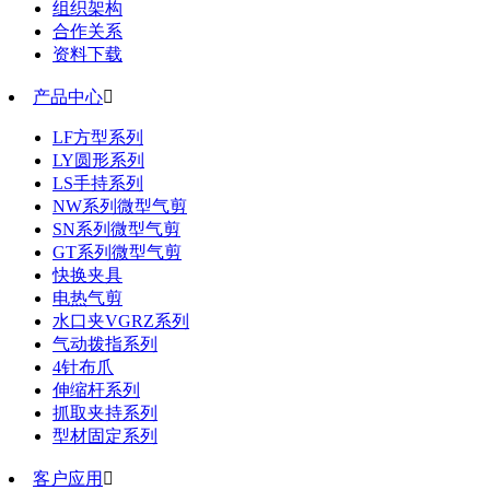
组织架构
合作关系
资料下载
产品中心

LF方型系列
LY圆形系列
LS手持系列
NW系列微型气剪
SN系列微型气剪
GT系列微型气剪
快换夹具
电热气剪
水口夹VGRZ系列
气动拨指系列
4针布爪
伸缩杆系列
抓取夹持系列
型材固定系列
客户应用
