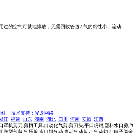
过的空气可就地排放，无需回收管道2.气的粘性小、流动...
地图
技术支持：光龙网络
浙江
福建
山东
湖南
湖北
四川
河南
安徽
江西
口罩机剪刀,剪切工具,自动化气剪,剪刀头,平口虎钳,塑料水口剪,
,微型气剪,气压剪,水口钳气动,自动气动剪刀,气动切刀,电子脚金