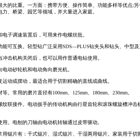
很大的比重。一方面：携带方便、操作简单、功能多样等优点;另
电力、桥梁、园艺等领域，并大量进入家庭。
和电子调速装置后，可用来作电螺丝批。
可互换。轻型钻广泛采用SDS—PLUS钻夹头和钻头、中型及
当冲击机构关闭后，也可以用作普通电钻使用。
向电动砂轮机和电动角向磨光机。
复运动或摆动，最适合用于切割精确的直线或曲线。
用的磨片直径有100mm、125mm、180mm、230mm。
螺纹联接件。电动扳手的传动机构由行星齿轮和滚珠螺旋槽冲击
使用。电刨的刀轴由电动机转轴通过皮带驱动。
常用锯片有：干式锯片、湿式锯片、干湿两用锯片。家装用于切