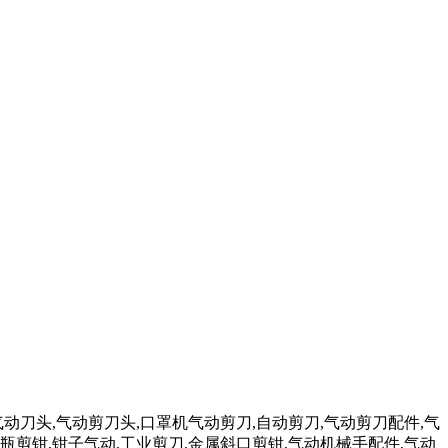
气动刀头,气动剪刀头,口罩机气动剪刀,自动剪刀,气动剪刀配件,气
瓶剪钳,钳子气动,工业剪刀,金属斜口剪钳,气动机械手配件,气动