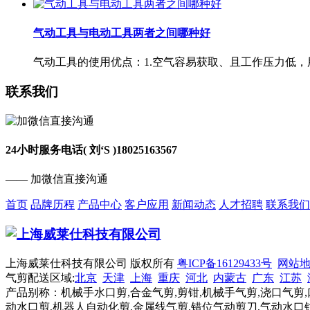
气动工具与电动工具两者之间哪种好
气动工具的使用优点：1.空气容易获取、且工作压力低，用
联系我们
24小时服务电话( 刘‘S )
18025163567
—— 加微信直接沟通
首页
品牌历程
产品中心
客户应用
新闻动态
人才招聘
联系我们
上海威莱仕科技有限公司 版权所有
粤ICP备16129433号
网站
气剪配送区域:
北京
天津
上海
重庆
河北
内蒙古
广东
江苏
产品别称：机械手水口剪,合金气剪,剪钳,机械手气剪,浇口气剪,
动水口剪,机器人自动化剪,金属线气剪,错位气动剪刀,气动水口钳