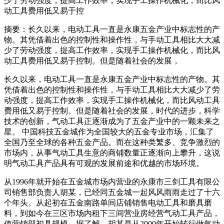
少了劳动强度，提高工作效率，实现手工操作机械化，而比风
动工具费用低又易于控
摘要：长久以来，电动工具一直是永康五金产业中标志性的产
物。其凭借着出色的控制性和操作性，与手动工具相比大大减
少了劳动强度，提高工作效率，实现手工操作机械化，而比风
动工具费用低又易于控制。但是随着社会的发展，
长久以来，电动工具一直是永康五金产业中标志性的产物。其
凭借着出色的控制性和操作性，与手动工具相比大大减少了劳
动强度，提高工作效率，实现手工操作机械化，而比风动工具
费用低又易于控制。但是随着社会的发展，时代的进步，科学
技术的创新，气动工具正逐渐成为了五金产业中的一颗未来之
星。 中国科技五金城作为全国较大的五金专业市场，汇集了
全国乃至全球的各种五金产品。而在这种类繁多、竞争激烈的
市场内，从事气动工具生意的商铺数量正逐渐向上攀升，这说
明气动工具产品具有可观的发展前途和优越的市场环境。
从1996年就开始在五金城市场内营业的永康市三剑工具有限公
司销售部负责人胡某，已经同五金城一起风风雨雨走过了十六
个年头。从起初在五金南路单间店铺销售电动工具和磨具磨
料，到如今在三区市场内租下三间营业房经营气动工具产品，
使营销部初具规模。据了解，胡某是从2000年开始转行做气动