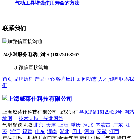
气动工具增强使用寿命的方法
...
联系我们
24小时服务电话( 刘‘S )
18025163567
—— 加微信直接沟通
首页
品牌历程
产品中心
客户应用
新闻动态
人才招聘
联系我
们
上海威莱仕科技有限公司 版权所有
粤ICP备16129433号
网站
地图
技术支持：光龙网络
气剪配送区域:
北京
天津
上海
重庆
河北
内蒙古
广东
江
苏
浙江
福建
山东
湖南
湖北
四川
河南
安徽
江西
产品别称：机械手水口剪,合金气剪,剪钳,机械手气剪,浇口气