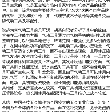
工具生意的，也是五金城市场内首家销售钉枪类产品的经营
户。目前，该营销部主要经营“三宇”和“名大”这两个自主品牌
的气管、接头和吹尘枪，并且代理宁波木子喷枪等其他各类品
牌气动工具及零配件。
说起为何气动工具前景可观，胡某向记者分析了其中的缘由。
首先在工作能力方面，气动工具通过供气阀手柄的操作以及调
整调节阀可以很简单地进行，转速范围上能提供更多级别的选
择，在同样输出功率的情况下，与电动工具相比小型轻量，气
动工具更适合长时间工作，而不会出现发热现象，且即使压缩
空气发动机发生超负荷现象，工具仅仅是停止转动，一旦超负
荷现象解除则重新恢复正常运转。其次环境适用能力方面，气
动工具耐水性能更强。浸水虽然对工具有害，但不会像电动工
具可能产生电火花，引发危害。而且由于气动工具可以使用内
燃机气泵，可以适应各种不良或恶劣的环境。最后在经济性方
面，电动工具初期投资较低，但长期使用能源消耗较高，且工
具维修、更换所需成本也较高。气动工具初期投资需要建立空
压管路设备，但长期使用在能源消耗与工具维护上成本较低。
总结：中国科技五金城作为全国较大的五金专业市场，汇集了
全国乃至全球的各种五金产品。而在这种类繁多、竞争激烈的