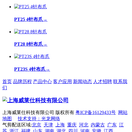
PT25 4针布爪
→
PT28 8针布爪
→
PT23S 4针布爪
→
首页
品牌历程
产品中心
客户应用
新闻动态
人才招聘
联系我
们
上海威莱仕科技有限公司 版权所有
粤ICP备16129433号
网站
地图
技术支持：光龙网络
气剪配送区域:
北京
天津
上海
重庆
河北
内蒙古
广东
江
苏
浙江
福建
山东
湖南
湖北
四川
河南
安徽
江西