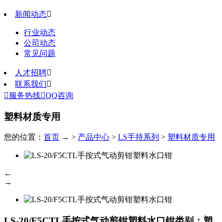
新闻动态

行业动态
公司动态
常见问题
人才招聘

联系我们


服务热线

QQ咨询
塑料材质专用
您的位置：
首页
→ >
产品中心
>
LS手持系列
>
塑料材质专用
←
→
LS-20/F5CTL手按式气动剪钳塑料水口钳
类别：塑