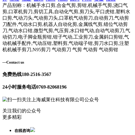
产品别称：机械手水口剪,合金气剪,剪钳,机械手气剪,浇口气
剪,口罩机剪刀,剪切工具,自动化气剪,剪刀头,平口虎钳,塑料水
口剪,气动刀头,气动剪刀头,口罩机气动剪刀,自动剪刀,气动剪
刀配件,气动水口剪,机器人自动化剪,金属线气剪,错位气动剪
刀,气动水口钳,微型气剪,气压剪,水口钳气动,自动气动剪刀,气
动切刀,电子脚金瓶剪钳,钳子气动,工业剪刀,金属斜口剪钳,气
动机械手配件,气动压钳,塑料剪,气动端子钳,剪刀水口剪,注塑
机机械手剪刀,N95剪刀 气动剪刀 气剪 气动剪 气动剪钳
—
Contact us
免费热线
180-2516-3567
24小时服务电话
0769-82068196
关注我们的公众号
更多精彩
在线咨询