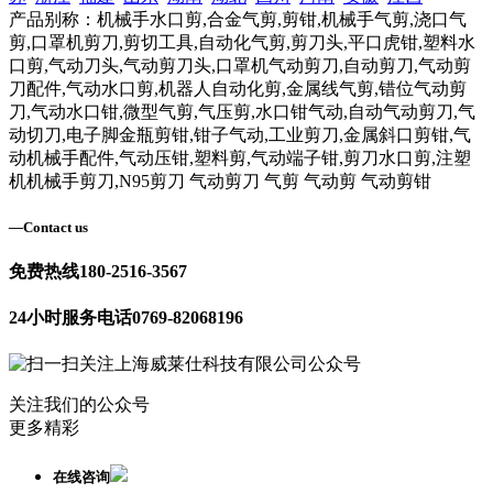
产品别称：机械手水口剪,合金气剪,剪钳,机械手气剪,浇口气
剪,口罩机剪刀,剪切工具,自动化气剪,剪刀头,平口虎钳,塑料水
口剪,气动刀头,气动剪刀头,口罩机气动剪刀,自动剪刀,气动剪
刀配件,气动水口剪,机器人自动化剪,金属线气剪,错位气动剪
刀,气动水口钳,微型气剪,气压剪,水口钳气动,自动气动剪刀,气
动切刀,电子脚金瓶剪钳,钳子气动,工业剪刀,金属斜口剪钳,气
动机械手配件,气动压钳,塑料剪,气动端子钳,剪刀水口剪,注塑
机机械手剪刀,N95剪刀 气动剪刀 气剪 气动剪 气动剪钳
—
Contact us
免费热线
180-2516-3567
24小时服务电话
0769-82068196
关注我们的公众号
更多精彩
在线咨询