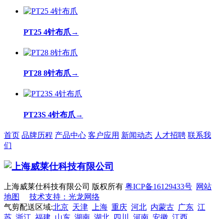
PT25 4针布爪
→
PT28 8针布爪
→
PT23S 4针布爪
→
首页
品牌历程
产品中心
客户应用
新闻动态
人才招聘
联系我
们
上海威莱仕科技有限公司 版权所有
粤ICP备16129433号
网站
地图
技术支持：光龙网络
气剪配送区域:
北京
天津
上海
重庆
河北
内蒙古
广东
江
苏
浙江
福建
山东
湖南
湖北
四川
河南
安徽
江西