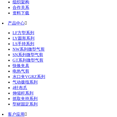
组织架构
合作关系
资料下载
产品中心

LF方型系列
LY圆形系列
LS手持系列
NW系列微型气剪
SN系列微型气剪
GT系列微型气剪
快换夹具
电热气剪
水口夹VGRZ系列
气动拨指系列
4针布爪
伸缩杆系列
抓取夹持系列
型材固定系列
客户应用
