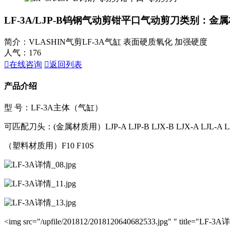
LF-3A/LJP-B钨钢气动剪钳平口气动剪刀
类别：金属
简介：VLASHIN气剪LF-3A气缸 表面硬质氧化 加强硬度
人气：
176

在线咨询

返回列表
产品介绍
型 号：LF-3A主体（气缸）
可匹配刀头：(金属材质用）LJP-A LJP-B LJX-B LJX-A LJL-A L
（塑料材质用）F10 F10S
<img src="/upfile/201812/2018120640682533.jpg" " title="LF-3A