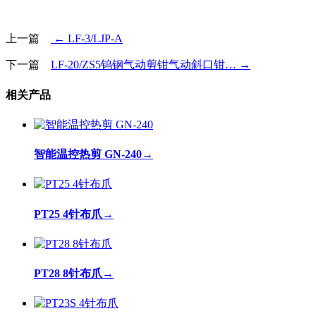
上一篇
← LF-3/LJP-A
下一篇
LF-20/ZS5钨钢气动剪钳气动斜口钳… →
相关产品
智能温控热剪 GN-240
→
PT25 4针布爪
→
PT28 8针布爪
→