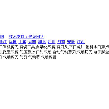
地图
技术支持：光龙网络
浙江
福建
山东
湖南
湖北
四川
河南
安徽
江西
口罩机剪刀,剪切工具,自动化气剪,剪刀头,平口虎钳,塑料水口剪,
,微型气剪,气压剪,水口钳气动,自动气动剪刀,气动切刀,电子脚金
刀 气动剪刀 气剪 气动剪 气动剪钳