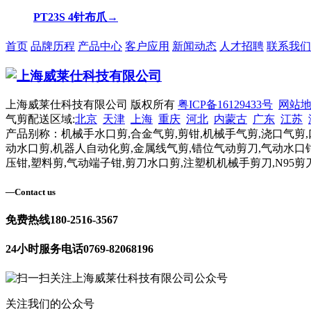
PT23S 4针布爪
→
首页
品牌历程
产品中心
客户应用
新闻动态
人才招聘
联系我们
上海威莱仕科技有限公司 版权所有
粤ICP备16129433号
网站
气剪配送区域:
北京
天津
上海
重庆
河北
内蒙古
广东
江苏
产品别称：机械手水口剪,合金气剪,剪钳,机械手气剪,浇口气剪,
动水口剪,机器人自动化剪,金属线气剪,错位气动剪刀,气动水口钳
压钳,塑料剪,气动端子钳,剪刀水口剪,注塑机机械手剪刀,N95剪
—
Contact us
免费热线
180-2516-3567
24小时服务电话
0769-82068196
关注我们的公众号