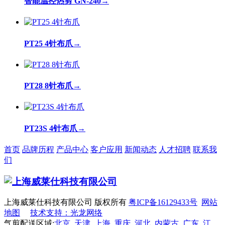
智能温控热剪 GN-240
→
PT25 4针布爪
→
PT28 8针布爪
→
PT23S 4针布爪
→
首页
品牌历程
产品中心
客户应用
新闻动态
人才招聘
联系我
们
上海威莱仕科技有限公司 版权所有
粤ICP备16129433号
网站
地图
技术支持：光龙网络
气剪配送区域:
北京
天津
上海
重庆
河北
内蒙古
广东
江