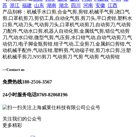
苏
浙江
福建
山东
湖南
湖北
四川
河南
安徽
江西
产品别称：机械手水口剪,合金气剪,剪钳,机械手气剪,浇口气
剪,口罩机剪刀,剪切工具,自动化气剪,剪刀头,平口虎钳,塑料水
口剪,气动刀头,气动剪刀头,口罩机气动剪刀,自动剪刀,气动剪
刀配件,气动水口剪,机器人自动化剪,金属线气剪,错位气动剪
刀,气动水口钳,微型气剪,气压剪,水口钳气动,自动气动剪刀,气
动切刀,电子脚金瓶剪钳,钳子气动,工业剪刀,金属斜口剪钳,气
动机械手配件,气动压钳,塑料剪,气动端子钳,剪刀水口剪,注塑
机机械手剪刀,N95剪刀 气动剪刀 气剪 气动剪 气动剪钳
—
Contact us
免费热线
180-2516-3567
24小时服务电话
0769-82068196
关注我们的公众号
更多精彩